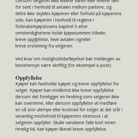
Dersom selgeren ikke leverer varen eller leverer den
for sent i henhold til avtalen mellom partene, og
dette ikke skyldes kjøperen eller forhold på kjøperens
side, kan kjøperen i henhold til reglene i
forbrukerkjøpslovens kapittel 5 etter
omstendighetene
holde kjøpesummen tilbake
,
kreve
oppfyllelse
,
heve
avtalen og/eller
kreve
erstatning
fra selgeren.
Ved krav om misligholdsbeføyelser bør meldingen av
bevishensyn være skriftlig (for eksempel e-post).
Oppfyllelse
Kjøper kan fastholde kjøpet og kreve oppfyllelse fra
selger. Kjøper kan imidlertid ikke kreve oppfyllelse
dersom det foreligger en hindring som selgeren ikke
kan overvinne, eller dersom oppfyllelse vil medføre
en så stor ulempe eller kostnad for selger at det står i
vesentlig misforhold til kjøperens interesse i at
selgeren oppfyller. Skulle vanskene falle bort innen
rimelig tid, kan kjøper likevel kreve oppfyllelse.