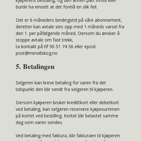
kjøperens bestilling, og den annen part innså eller
burde ha innsett at det forelå en slik feil.
Det er 6 måneders bindingstid på våre abonnement,
deretter kan avtale sies opp med 1 måneds varsel fra
den 1. per påfølgende måned. Dersom du ønsker å
stoppe avtale om fast trekk,
ta kontakt på tlf 90 51 74 56 eller epost
post@minvillskog.no
5. Betalingen
Selgeren kan kreve betaling for varen fra det
tidspunkt den blir sendt fra selgeren til kjøperen.
Dersom kjøperen bruker kredittkort eller debetkort
ved betaling, kan selgeren reservere kjøpesummen
på kortet ved bestilling. Kortet blir belastet samme
dag som varen sendes.
Ved betaling med faktura, blir fakturaen til kjøperen