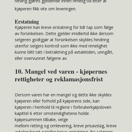
heving gjøres gjeldende innen rimelig tid etter at
kjøperen fikk vite om leveringen.
Erstatning
Kjøperen kan kreve erstatning for lidt tap som følge
av forsinkelsen. Dette gjelder imidlertid ikke dersom
selgeren godtgjør at forsinkelsen skyldes hindring
utenfor selgers kontroll som ikke med rimelighet
kunne blitt tatt i betraktning på avtaletiden, unngått,
eller overvunnet følgene av.
10. Mangel ved varen - kjøpernes
rettigheter og reklamasjonsfrist
Dersom varen har en mangel og dette ikke skyldes
kjøperen eller forhold på kjøperens side, kan
kjøperen i henhold til reglene i forbrukerkjøpsloven
kapittel 6 etter omstendighetene holde
kjøpesummen tilbake, velge
mellom retting og omlevering, kreve prisavslag, kreve
avtalen hevet og/eller kreve erstatning fra selgeren.