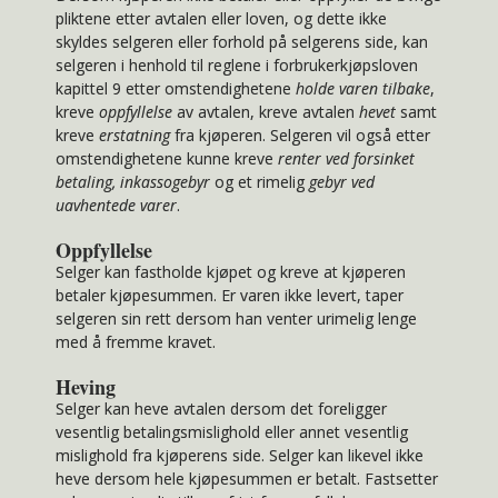
pliktene etter avtalen eller loven, og dette ikke
skyldes selgeren eller forhold på selgerens side, kan
selgeren i henhold til reglene i forbrukerkjøpsloven
kapittel 9 etter omstendighetene
holde
varen tilbake
,
kreve
oppfyllelse
av avtalen, kreve avtalen
hevet
samt
kreve
erstatning
fra kjøperen. Selgeren vil også etter
omstendighetene kunne kreve
renter ved forsinket
betaling, inkassogebyr
og et rimelig
gebyr ved
uavhentede varer
.
Oppfyllelse
Selger kan fastholde kjøpet og kreve at kjøperen
betaler kjøpesummen. Er varen ikke levert, taper
selgeren sin rett dersom han venter urimelig lenge
med å fremme kravet.
Heving
Selger kan heve avtalen dersom det foreligger
vesentlig betalingsmislighold eller annet vesentlig
mislighold fra kjøperens side. Selger kan likevel ikke
heve dersom hele kjøpesummen er betalt. Fastsetter