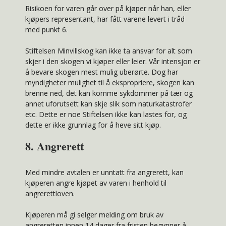
Risikoen for varen går over på kjøper når han, eller
kjøpers representant, har fått varene levert i tråd
med punkt 6.
Stiftelsen Minvillskog kan ikke ta ansvar for alt som
skjer i den skogen vi kjøper eller leier. Vår intensjon er
å bevare skogen mest mulig uberørte. Dog har
myndigheter mulighet til å ekspropriere, skogen kan
brenne ned, det kan komme sykdommer på tær og
annet uforutsett kan skje slik som naturkatastrofer
etc. Dette er noe Stiftelsen ikke kan lastes for, og
dette er ikke grunnlag for å heve sitt kjøp.
8. Angrerett
Med mindre avtalen er unntatt fra angrerett, kan
kjøperen angre kjøpet av varen i henhold til
angrerettloven.
Kjøperen må gi selger melding om bruk av
angreretten innen 14 dager fra fristen begynner å