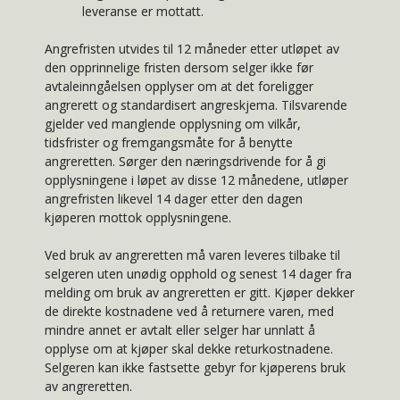
leveranse er mottatt.
Angrefristen utvides til 12 måneder etter utløpet av
den opprinnelige fristen dersom selger ikke før
avtaleinngåelsen opplyser om at det foreligger
angrerett og standardisert angreskjema. Tilsvarende
gjelder ved manglende opplysning om vilkår,
tidsfrister og fremgangsmåte for å benytte
angreretten. Sørger den næringsdrivende for å gi
opplysningene i løpet av disse 12 månedene, utløper
angrefristen likevel 14 dager etter den dagen
kjøperen mottok opplysningene.
Ved bruk av angreretten må varen leveres tilbake til
selgeren uten unødig opphold og senest 14 dager fra
melding om bruk av angreretten er gitt. Kjøper dekker
de direkte kostnadene ved å returnere varen, med
mindre annet er avtalt eller selger har unnlatt å
opplyse om at kjøper skal dekke returkostnadene.
Selgeren kan ikke fastsette gebyr for kjøperens bruk
av angreretten.